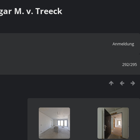
ar M. v. Treeck
Anmeldung
292/295